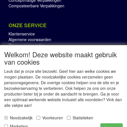
Conceptmatige Verpakkingen
Composteerbare Verpakkingen
ONZE SERVICE
Klantenservice
Algemene voorwaarden
Privacyvoorwaarden
Welkom! Deze website maakt gebruik
van cookies
OVER RBI
Leuk dat je onze site bezoekt. Geef hier aan welke cookies we
Onze Pluspunten
mogen plaatsen. De noodzakelijke cookies verzamelen geen
RBI in de Media
persoonsgegevens. De overige cookies helpen ons de site en je
Contact
bezoekerservaring te verbeteren. Ook helpen ze ons om onze
producten beter bij je onder de aandacht te brengen. Ga je voor
een optimaal werkende website inclusief alle voordelen? Vink dan
alle vakjes aan!
Noodzakelijk
Voorkeuren
Statistieken
Marketing