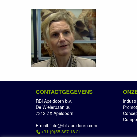
CONTACTGEGEVENS
ONZE
RBI Apeldoorn b.v.
Industr
De Wielerbaan 36
Promot
7312 ZX Apeldoorn
Concep
Compos
E-mail: info@rbi-apeldoorn.com
+31 (0)55 367 18 21